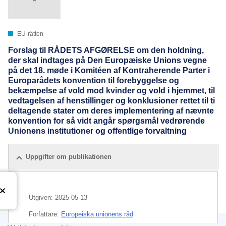
EU-rätten
Forslag til RÅDETS AFGØRELSE om den holdning,
der skal indtages på Den Europæiske Unions vegne
på det 18. møde i Komitéen af Kontraherende Parter i
Europarådets konvention til forebyggelse og
bekæmpelse af vold mod kvinder og vold i hjemmet, til
vedtagelsen af henstillinger og konklusioner rettet til ti
deltagende stater om deres implementering af nævnte
konvention for så vidt angår spørgsmål vedrørende
Unionens institutioner og offentlige forvaltning
Uppgifter om publikationen
Utgiven:
2025-05-13
Författare:
Europeiska unionens råd