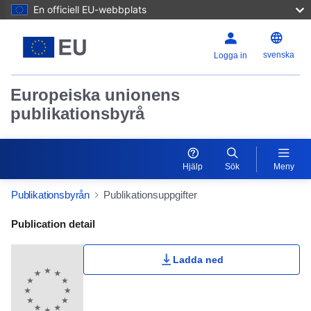
En officiell EU-webbplats
svenska
Logga in
Europeiska unionens
publikationsbyrå
Hjälp
Sök
Meny
Publikationsbyrån
Publikationsuppgifter
Publication Detail Actions Portlet
Publication detail
Ladda ned