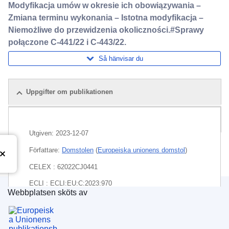
Modyfikacja umów w okresie ich obowiązywania –
Zmiana terminu wykonania – Istotna modyfikacja –
Niemożliwe do przewidzenia okoliczności.#Sprawy
połączone C-441/22 i C-443/22.
Så hänvisar du
Uppgifter om publikationen
Paket
Utgiven:
2023-12-07
Författare:
Domstolen
(
Europeiska unionens domstol
)
CELEX : 62022CJ0441
ECLI : ECLI:EU:C:2023:970
Webbplatsen sköts av
Europeiska unionens publikationsbyrå