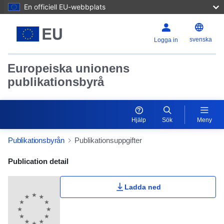
En officiell EU-webbplats
svenska
Logga in
Europeiska unionens
publikationsbyrå
Hjälp
Sök
Meny
Publikationsbyrån
Publikationsuppgifter
Publication Detail Actions Portlet
Publication detail
Ladda ned