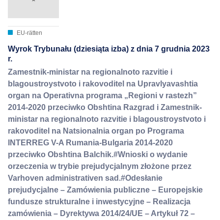
EU-rätten
Wyrok Trybunału (dziesiąta izba) z dnia 7 grudnia 2023
r.
Zamestnik-ministar na regionalnoto razvitie i
blagoustroystvoto i rakovoditel na Upravlyavashtia
organ na Operativna programa „Regioni v rastezh”
2014-2020 przeciwko Obshtina Razgrad i Zamestnik-
ministar na regionalnoto razvitie i blаgoustroystvoto i
rakovoditel na Natsionalnia organ po Programa
INTERREG V-A Rumania-Bulgaria 2014-2020
przeciwko Obshtina Balchik.#Wnioski o wydanie
orzeczenia w trybie prejudycjalnym złożone przez
Varhoven administrativen sad.#Odesłanie
prejudycjalne – Zamówienia publiczne – Europejskie
fundusze strukturalne i inwestycyjne – Realizacja
zamówienia – Dyrektywa 2014/24/UE – Artykuł 72 –