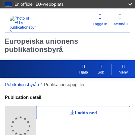
En officiell EU-webbplats
svenska
Logga in
Europeiska unionens
publikationsbyrå
Hjälp
Sök
Meny
Publikationsbyrån
Publikationsuppgifter
Publication Detail Actions Portlet
Publication detail
Ladda ned