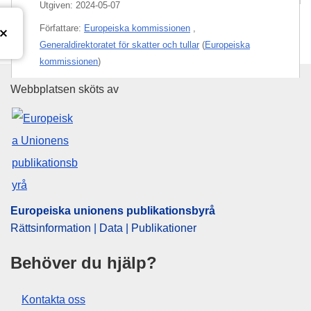
Utgiven:
2024-05-07
Författare:
Europeiska kommissionen
,
Generaldirektoratet för skatter och tullar
(
Europeiska
kommissionen
)
Europeiska unionens publikati
Webbplatsen sköts av
Ämne:
allmänna preferenser
,
EU:s import
,
fiskprodukt
,
förmånstull
,
havsfisk
,
Kap Verde
,
konserv
,
undantag
från EU-rätten
,
ursprungsprodukt
,
utvecklingsbistånd
CELEX : 32024R1288
ELI :
reg_impl/2024/1288/oj
OJ : L_202401288
Europeiska unionens publikationsbyrå
IMMC : C(2024)2839/3282909
Rättsinformation | Data | Publikationer
pdfa2a
Behöver du hjälp?
Visa alla nummer i denna serie
Kontakta oss