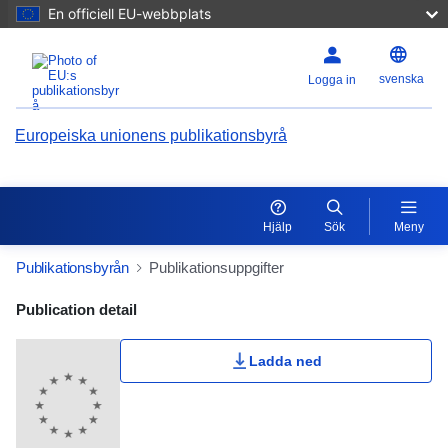
En officiell EU-webbplats
svenska
Logga in
Europeiska unionens publikationsbyrå
Hjälp
Sök
Meny
Publikationsbyrån
Publikationsuppgifter
Publication Detail Actions Portlet
Publication detail
Ladda ned