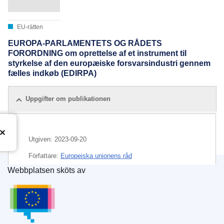
EU-rätten
EUROPA-PARLAMENTETS OG RÅDETS
FORORDNING om oprettelse af et instrument til
styrkelse af den europæiske forsvarsindustri gennem
fælles indkøb (EDIRPA)
Uppgifter om publikationen
Utgiven:
2023-09-20
Författare:
Europeiska unionens råd
Webbplatsen sköts av
IMMC : PE 40 2023 INIT
Europeiska unionens publikationsbyrå