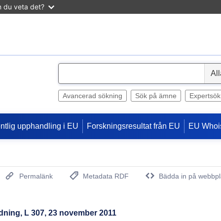
n du veta det?
S
e
l
Avancerad sökning
Sök på ämne
Expertsök
e
c
entlig upphandling i EU
Forskningsresultat från EU
EU Whoi
t
Permalänk
Metadata RDF
Bädda in på webbpl
(Öppnar nytt fönster)
idning, L 307, 23 november 2011