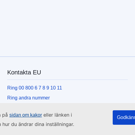
Kontakta EU
Ring 00 800 6 7 8 9 10 11
Ring andra nummer
Skriv till oss via kontaktformuläret
n på
eller länken i
sidan om kakor
Godkänn
Besök ett EU-centrum
hur du ändrar dina inställningar.