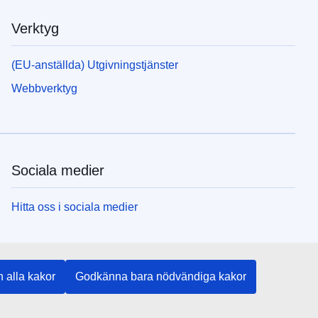
Verktyg
(EU-anställda) Utgivningstjänster
Webbverktyg
Sociala medier
Hitta oss i sociala medier
EU:s institutioner och organ
 alla kakor
Godkänna bara nödvändiga kakor
Hitta alla EU-institutioner och EU-organ