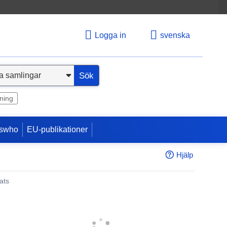
Logga in
svenska
Sök
ning
swho
EU-publikationer
Hjälp
ats