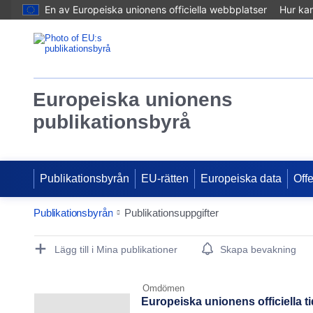
En av Europeiska unionens officiella webbplatser
Hur ka
Europeiska unionens
publikationsbyrå
Publikationsbyrån
EU-rätten
Europeiska data
Off
Publikationsbyrån
Publikationsuppgifter
Publication Detail Actions Portlet
Lägg till i Mina publikationer
Skapa bevakning
Omdömen
Europeiska unionens officiella t