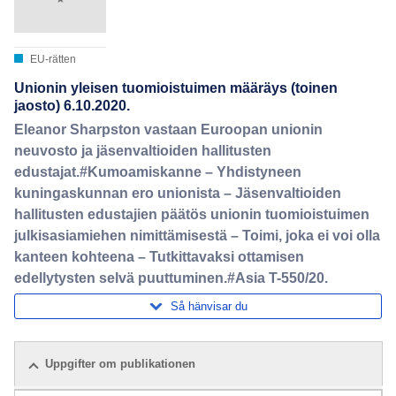
EU-rätten
Unionin yleisen tuomioistuimen määräys (toinen
jaosto) 6.10.2020.
Eleanor Sharpston vastaan Euroopan unionin
neuvosto ja jäsenvaltioiden hallitusten
edustajat.#Kumoamiskanne – Yhdistyneen
kuningaskunnan ero unionista – Jäsenvaltioiden
hallitusten edustajien päätös unionin tuomioistuimen
julkisasiamiehen nimittämisestä – Toimi, joka ei voi olla
kanteen kohteena – Tutkittavaksi ottamisen
edellytysten selvä puuttuminen.#Asia T-550/20.
Så hänvisar du
Uppgifter om publikationen