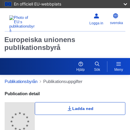
En officiell EU-webbplats
svenska
Logga in
Europeiska unionens
publikationsbyrå
Hjälp
Sök
Meny
Publikationsbyrån
Publikationsuppgifter
Publication Detail Actions Portlet
Publication detail
Ladda ned