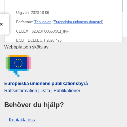
Paket
Utgiven:
2020-10-06
Författare:
Tribunalen
(
Europeiska unionens domstol
)
CELEX : 62020TO0550(01)_INF
ECLI : ECLI:EU:T:2020:475
Europeiska unionens publikati
Webbplatsen sköts av
Europeiska unionens publikationsbyrå
Rättsinformation | Data | Publikationer
Behöver du hjälp?
Kontakta oss