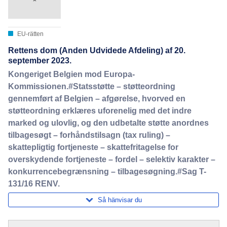
EU-rätten
Rettens dom (Anden Udvidede Afdeling) af 20.
september 2023.
Kongeriget Belgien mod Europa-
Kommissionen.#Statsstøtte – støtteordning
gennemført af Belgien – afgørelse, hvorved en
støtteordning erklæres uforenelig med det indre
marked og ulovlig, og den udbetalte støtte anordnes
tilbagesøgt – forhåndstilsagn (tax ruling) –
skattepligtig fortjeneste – skattefritagelse for
overskydende fortjeneste – fordel – selektiv karakter –
konkurrencebegrænsning – tilbagesøgning.#Sag T-
131/16 RENV.
Så hänvisar du