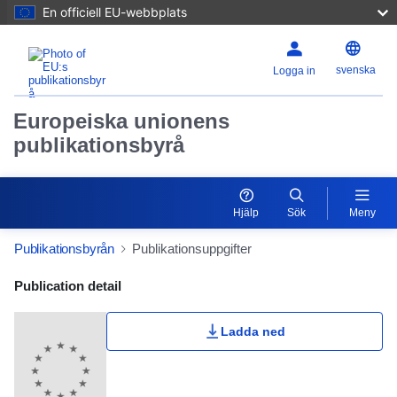
En officiell EU-webbplats
svenska
Logga in
Europeiska unionens
publikationsbyrå
Hjälp
Sök
Meny
Publikationsbyrån
Publikationsuppgifter
Publication Detail Actions Portlet
Publication detail
Ladda ned