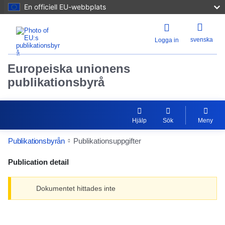
En officiell EU-webbplats
svenska
Logga in
Europeiska unionens
publikationsbyrå
Hjälp
Sök
Meny
Publikationsbyrån
Publikationsuppgifter
Publication detail
Dokumentet hittades inte