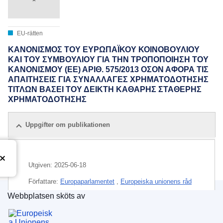
EU-rätten
ΚΑΝΟΝΙΣΜΟΣ ΤΟΥ ΕΥΡΩΠΑΪΚΟΥ ΚΟΙΝΟΒΟΥΛΙΟΥ
ΚΑΙ ΤΟΥ ΣΥΜΒΟΥΛΙΟΥ ΓΙΑ ΤΗΝ ΤΡΟΠΟΠΟΙΗΣΗ ΤΟΥ
ΚΑΝΟΝΙΣΜΟΥ (ΕΕ) ΑΡΙΘ. 575/2013 ΟΣΟΝ ΑΦΟΡΑ ΤΙΣ
ΑΠΑΙΤΗΣΕΙΣ ΓΙΑ ΣΥΝΑΛΛΑΓΕΣ ΧΡΗΜΑΤΟΔΟΤΗΣΗΣ
ΤΙΤΛΩΝ ΒΑΣΕΙ ΤΟΥ ΔΕΙΚΤΗ ΚΑΘΑΡΗΣ ΣΤΑΘΕΡΗΣ
ΧΡΗΜΑΤΟΔΟΤΗΣΗΣ
Uppgifter om publikationen
Utgiven:
2025-06-18
Författare:
Europaparlamentet
,
Europeiska unionens råd
Webbplatsen sköts av
IMMC : PE 14 2025 REV 1
Europeiska unionens publikationsbyrå