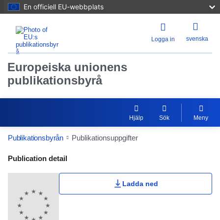
En officiell EU-webbplats
svenska
Logga in
Europeiska unionens
publikationsbyrå
Hjälp
Sök
Meny
Publikationsbyrån
Publikationsuppgifter
Publication Detail Actions Portlet
Publication detail
Ladda ned