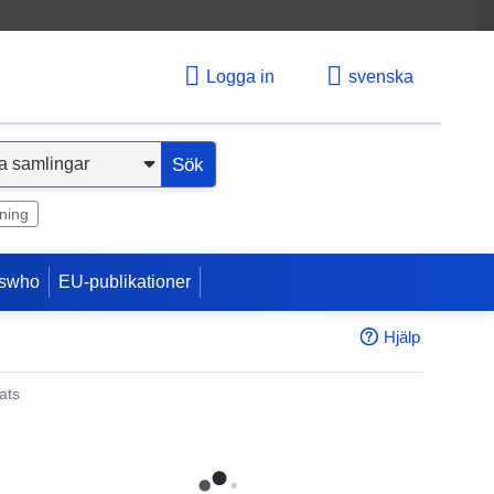
Logga in
svenska
Sök
ning
swho
EU-publikationer
Hjälp
ats