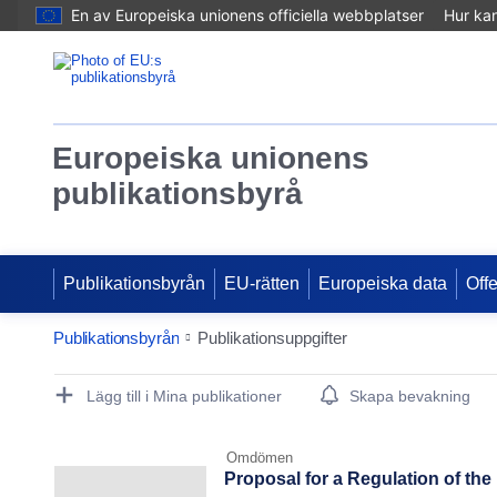
En av Europeiska unionens officiella webbplatser
Hur ka
Europeiska unionens
publikationsbyrå
Publikationsbyrån
EU-rätten
Europeiska data
Off
Publikationsbyrån
Publikationsuppgifter
Publication Detail Actions Portlet
Lägg till i Mina publikationer
Skapa bevakning
Omdömen
Proposal for a Regulation of th