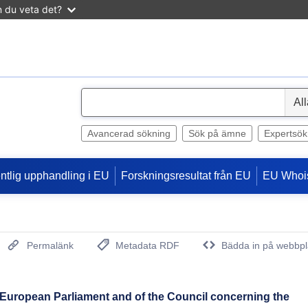
n du veta det?
S
e
l
Avancerad sökning
Sök på ämne
Expertsök
e
c
entlig upphandling i EU
Forskningsresultat från EU
EU Whoi
t
Permalänk
Metadata RDF
Bädda in på webbpl
(Öppnar nytt fönster)
e European Parliament and of the Council concerning the