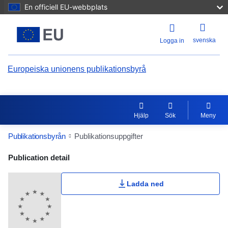
En officiell EU-webbplats
svenska
Logga in
Europeiska unionens publikationsbyrå
Hjälp
Sök
Meny
Publikationsbyrån
Publikationsuppgifter
Publication Detail Actions Portlet
Publication detail
Ladda ned