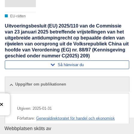
EU-rätten
Uitvoeringsbesluit (EU) 2025/110 van de Commissie
van 23 januari 2025 betreffende vrijstellingen van het
uitgebreide antidumpingrecht op bepaalde delen van
rijwielen van oorsprong uit de Volksrepubliek China uit
hoofde van Verordening (EG) nr. 88/97 (Kennisgeving
geschied onder nummer C(2025) 209)
Så hänvisar du
Uppgifter om publikationen
Utgiven:
2025-01-31
Författare:
Generaldirektoratet för handel och ekonomisk
säkerhet
(
Europeiska kommissionen
)
,
Europeiska
Europeiska unionens publikati
Webbplatsen sköts av
kommissionen