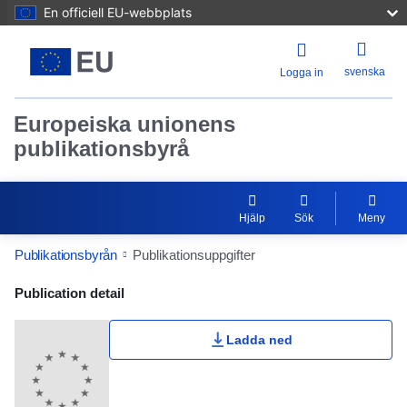
En officiell EU-webbplats
svenska
Logga in
Europeiska unionens
publikationsbyrå
Hjälp
Sök
Meny
Publikationsbyrån
Publikationsuppgifter
Publication Detail Actions Portlet
Publication detail
Ladda ned