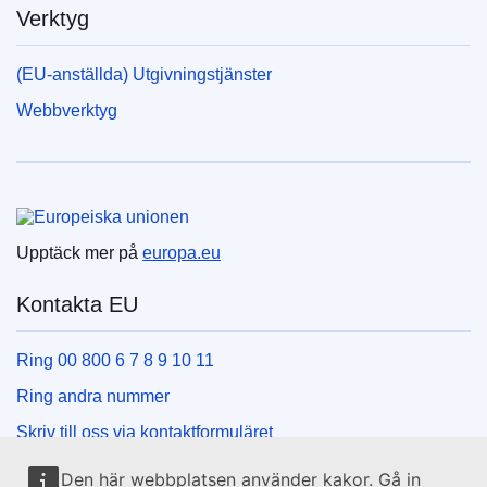
Verktyg
EDITION : f745d075-302b-11f0-8a44-01aa75ed71a1
(EU-anställda) Utgivningstjänster
EDITION : fb618b58-72bb-11f0-bf4e-01aa75ed71a1
Webbverktyg
EDITION : 1cf9913d-8269-11f0-9af8-01aa75ed71a1
EDITION : be50f383-987f-11f0-97c8-01aa75ed71a1
Europeiska unionen
EDITION : 4ffcde2c-b9e0-11f0-b37f-01aa75ed71a1
Upptäck mer på
europa.eu
EDITION : dcc3c456-e02e-11f0-8439-01aa75ed71a1
Kontakta EU
EDITION : 419ffc37-13dd-11f1-8870-01aa75ed71a1
Ring 00 800 6 7 8 9 10 11
EDITION : fa5ddef6-32a3-11f1-be39-01aa75ed71a1
Ring andra nummer
EDITION : 7bb23534-53ad-11f1-b3e2-01aa75ed71a1
Skriv till oss via kontaktformuläret
EDITION : c044e7c5-5ea2-11f1-aa6d-01aa75ed71a1
Besök ett EU-centrum
Den här webbplatsen använder kakor. Gå in