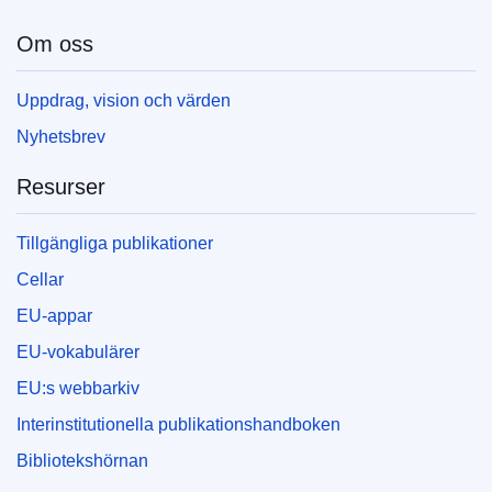
EDITION : 885fa386-f10a-11ee-8e14-01aa75ed71a1
Om oss
EDITION : 28a6df29-0ca0-11ef-a251-01aa75ed71a1
Uppdrag, vision och värden
EDITION : 5119dcc1-1d16-11ef-a251-01aa75ed71a1
Nyhetsbrev
EDITION : 639fb22c-32ee-11ef-b441-01aa75ed71a1
Resurser
EDITION : 5eb1f4e8-491b-11ef-acbc-01aa75ed71a1
Tillgängliga publikationer
EDITION : 9067d892-7521-11ef-a8ba-01aa75ed71a1
Cellar
EDITION : 46dc6430-9065-11ef-a130-01aa75ed71a1
EU-appar
EU-vokabulärer
EDITION : 145dbdee-9b63-11ef-a130-01aa75ed71a1
EU:s webbarkiv
EDITION : b1c29139-b16b-11ef-acb1-01aa75ed71a1
Interinstitutionella publikationshandboken
EDITION : 3dd2af5d-d257-11ef-be2a-01aa75ed71a1
Bibliotekshörnan
EDITION : deb1df5b-1fa1-11f0-b1a3-01aa75ed71a1