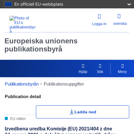
En officiell EU-webbplats
svenska
Logga in
Europeiska unionens
publikationsbyrå
Hjälp
Sök
Meny
Publikationsbyrån
Publikationsuppgifter
Publication Detail Actions Portlet
Publication detail
Ladda ned
EU-rätten
Izvedbena uredba Komisije (EU) 2021/404 z dne