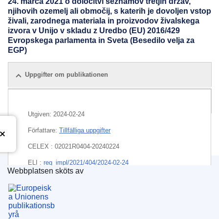
24. marca 2021 o določitvi seznamov tretjih držav,
njihovih ozemelj ali območij, s katerih je dovoljen vstop
živali, zarodnega materiala in proizvodov živalskega
izvora v Unijo v skladu z Uredbo (EU) 2016/429
Evropskega parlamenta in Sveta (Besedilo velja za
EGP)
Uppgifter om publikationen
Alla utgåvor
Utgiven:
2024-02-24
Författare:
Tillfälliga uppgifter
CELEX : 02021R0404-20240224
ELI :
reg_impl/2021/404/2024-02-24
Webbplatsen sköts av
Europeiska unionens publikationsbyrå
EDITION : c31aee50-d5ab-11ee-b9d9-01aa75ed71a1
EDITION : 7d204173-a9b3-11ee-b164-01aa75ed71a1