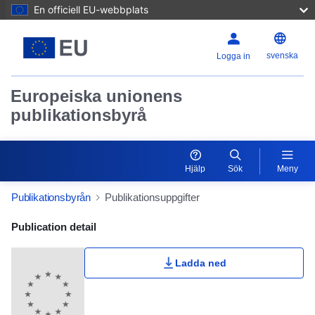
En officiell EU-webbplats
svenska
Logga in
Europeiska unionens
publikationsbyrå
Hjälp
Sök
Meny
Publikationsbyrån
Publikationsuppgifter
Publication Detail Actions Portlet
Publication detail
Ladda ned