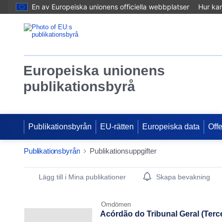
En av Europeiska unionens officiella webbplatser
Hur ka
Europeiska unionens
publikationsbyrå
Publikationsbyrån
EU-rätten
Europeiska data
Off
Publikationsbyrån
Publikationsuppgifter
Publication Detail Actions Portlet
Lägg till i Mina publikationer
Skapa bevakning
Omdömen
Acórdão do Tribunal Geral (Terce