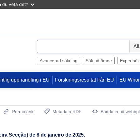
n du veta det?
S
e
l
Avancerad sökning
Sök på ämne
Expertsök
e
c
entlig upphandling i EU
Forskningsresultat från EU
EU Whoi
t
Permalänk
Metadata RDF
Bädda in på webbpl
(Öppnar nytt fönster)
ira Secção) de 8 de janeiro de 2025.