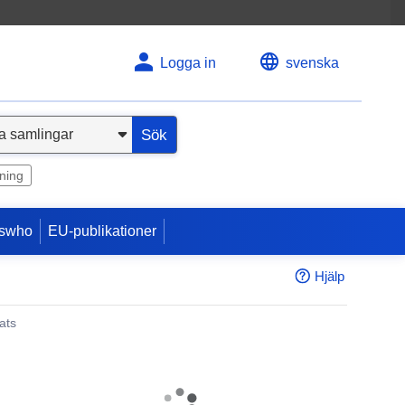
Logga in
svenska
Sök
ning
swho
EU-publikationer
Hjälp
ats