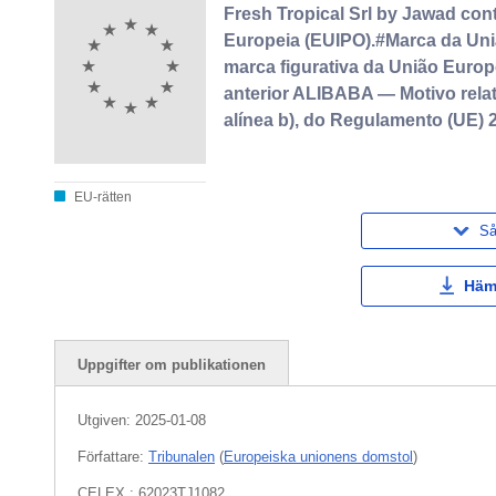
Fresh Tropical Srl by Jawad cont
Europeia (EUIPO).#Marca da Un
marca figurativa da União Euro
anterior ALIBABA — Motivo relat
alínea b), do Regulamento (UE) 
EU-rätten
Så
Häm
Uppgifter om publikationen
Utgiven:
2025-01-08
Författare:
Tribunalen
(
Europeiska unionens domstol
)
CELEX : 62023TJ1082