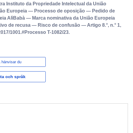
ra Instituto da Propriedade Intelectual da União
ião Europeia — Processo de oposição — Pedido de
peia AlìBabà — Marca nominativa da União Europeia
ivo de recusa — Risco de confusão — Artigo 8.°, n.° 1,
2017/1001.#Processo T-1082/23.
 hänvisar du
ta och språk