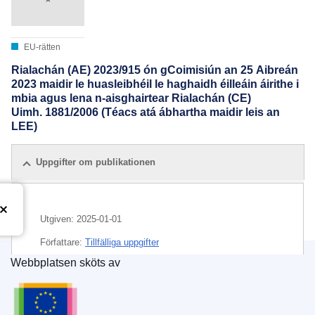
EU-rätten
Rialachán (AE) 2023/915 ón gCoimisiún an 25 Aibreán
2023 maidir le huasleibhéil le haghaidh éilleáin áirithe i
mbia agus lena n-aisghairtear Rialachán (CE)
Uimh. 1881/2006 (Téacs atá ábhartha maidir leis an
LEE)
Uppgifter om publikationen
Utgiven:
2025-01-01
Författare:
Tillfälliga uppgifter
Webbplatsen sköts av
Europeiska unionens publikationsbyrå