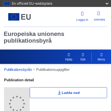
En officiell EU-webbplats
svenska
Logga in
Europeiska unionens
publikationsbyrå
Hjälp
Sök
Meny
Publikationsbyrån
Publikationsuppgifter
Publication Detail Actions Portlet
Publication detail
Ladda ned