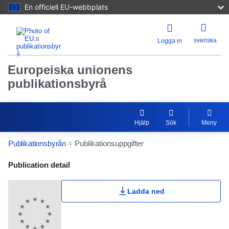
En officiell EU-webbplats
svenska
Logga in
Europeiska unionens
publikationsbyrå
Hjälp
Sök
Meny
Publikationsbyrån
Publikationsuppgifter
Publication Detail Actions Portlet
Publication detail
Ladda ned