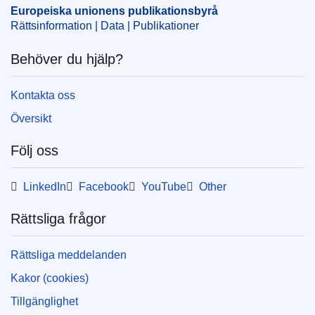
OJ : C_202301410
Europeiska unionens publikationsbyrå
IMMC : P9_PV(2023)02-14
Rättsinformation | Data | Publikationer
Behöver du hjälp?
pdfa2a
Visa alla nummer i denna serie
Kontakta oss
View all acts from same session in Eur-Lex
Översikt
Följ oss
LinkedIn
Facebook
YouTube
Other
Rättsliga frågor
Rättsliga meddelanden
Kakor (cookies)
Tillgänglighet