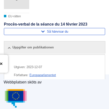
EU-rätten
Procès-verbal de la séance du 14 février 2023
Så hänvisar du
Uppgifter om publikationen
Utgiven:
2023-12-07
Författare:
Europaparlamentet
Webbplatsen sköts av
Ämne:
Europaparlamentet
,
parlamentsdebatt
Europeiska unionens publikationsbyrå
CELEX : C/2023/01410
ELI :
C/2023/1410/oj