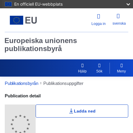
En officiell EU-webbplats
svenska
Logga in
Europeiska unionens
publikationsbyrå
Hjälp
Sök
Meny
Publikationsbyrån
Publikationsuppgifter
Publication Detail Actions Portlet
Publication detail
Ladda ned