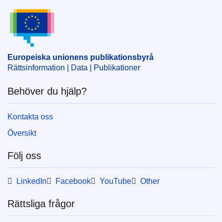
Ämne:
allmännyttiga tjänster
,
lufttransport
,
Mähren-
Europeiska unionens publikationsbyrå
Schlesien
,
Tjeckien
,
transport inom EU
,
transportbestämmelser
CELEX : 52019XC0716(01)
Europeiska unionens publikationsbyrå
OJ : JOC_2019_239_R_0005
Rättsinformation | Data | Publikationer
Behöver du hjälp?
Kontakta oss
Översikt
Följ oss
LinkedIn
Facebook
YouTube
Other
Rättsliga frågor