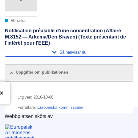
EU-rätten
Notification préalable d’une concentration (Affaire
M.8152 — Arkema/Den Braven) (Texte présentant de
l'intérêt pour l'EEE)
Så hänvisar du
Uppgifter om publikationen
Utgiven:
2016-10-06
Författare:
Europeiska kommissionen
Webbplatsen sköts av
Ämne:
ekonomisk koncentration
,
kemisk industri
,
Europeiska unionens publikationsbyrå
kontroll av företagssammanslagning