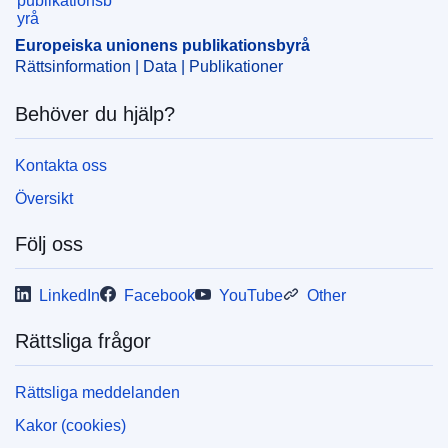
CELEX : C2016/367/02
OJ : JOC_2016_367_R_0002
Europeiska unionens publikationsbyrå
Rättsinformation | Data | Publikationer
Behöver du hjälp?
Kontakta oss
Översikt
Följ oss
LinkedIn
Facebook
YouTube
Other
Rättsliga frågor
Rättsliga meddelanden
Kakor (cookies)