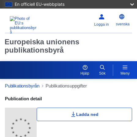
En officiell EU-webbplats
svenska
Logga in
Europeiska unionens
publikationsbyrå
Hjälp
Sök
Meny
Publikationsbyrån
Publikationsuppgifter
Publication Detail Actions Portlet
Publication detail
Ladda ned