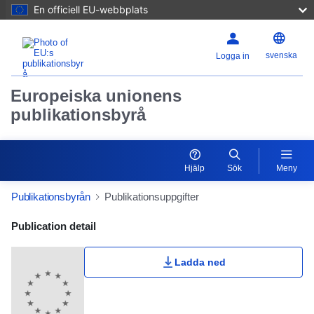
En officiell EU-webbplats
svenska
Logga in
Europeiska unionens
publikationsbyrå
Hjälp
Sök
Meny
Publikationsbyrån
Publikationsuppgifter
Publication Detail Actions Portlet
Publication detail
Ladda ned