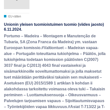
EU-rätten
Unionin yleisen tuomioistuimen tuomio (viides jaosto)
6.11.2024.
Portumo – Madeira – Montagem e Manutenção de
Tubaria, SA (Zona Franca da Madeira) ym. vastaan
Euroopan komissio.#Valtiontuet – Madeiran vapaa-
alue – Portugalin toteuttama tukiohjelma – Päätös, jolla
tukiohjelma todetaan komission päätösten C(2007)
3037 final ja C(2013) 4043 final vastaiseksi ja
sisämarkkinoille soveltumattomaksi ja jolla maksetut
tuet määrätään perittäväksi takaisin sen mukaisesti –
Asetuksen (EU) 2015/1589 1 artiklan b kohdan ii
alakohdassa tarkoitettu voimassa oleva tuki – Takaisin
periminen – Luottamuksensuoja – Oikeusvarmuus –
Palvelujen tarjoamisen vapaus – Sijoittautumisvapaus
– Työntekijöiden vapaa liikkuvuus.#Asiat T-713/22 ja T-