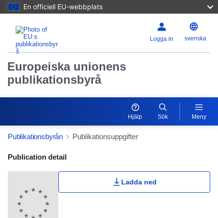
En officiell EU-webbplats
svenska
Logga in
Europeiska unionens
publikationsbyrå
Hjälp
Sök
Meny
Publikationsbyrån
Publikationsuppgifter
Publication Detail Actions Portlet
Publication detail
Ladda ned