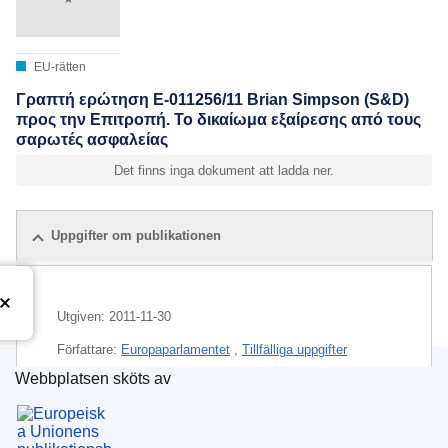
EU-rätten
Γραπτή ερώτηση E-011256/11 Brian Simpson (S&D)
προς την Επιτροπή. Το δικαίωμα εξαίρεσης από τους
σαρωτές ασφαλείας
Det finns inga dokument att ladda ner.
Uppgifter om publikationen
Utgiven:
2011-11-30
Författare:
Europaparlamentet
,
Tillfälliga uppgifter
Webbplatsen sköts av
Ämne:
flygplats
,
flygsäkerhet
,
Förenade kungariket
,
Europeiska unionens publikationsbyrå
lagenlighet
,
personbefordran
,
skanner