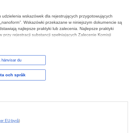
 udzielenia wskazówek dla rejestrujących przygotowujących
ą „nanoform”. Wskazówki przekazane w niniejszym dokumencie są
stawiają najlepsze praktyki lub zalecenia. Najlepsze praktyki
rzy rejestracji substancji spełniających Zalecenie Komisji
 hänvisar du
ta och språk
ler EU-byrå
)