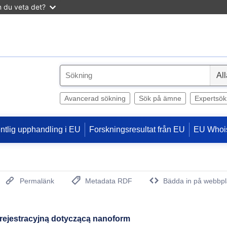
n du veta det?
S
e
l
Avancerad sökning
Sök på ämne
Expertsök
e
c
entlig upphandling i EU
Forskningsresultat från EU
EU Whoi
t
Permalänk
Metadata RDF
Bädda in på webbpl
(Öppnar nytt fönster)
rejestracyjną dotyczącą nanoform