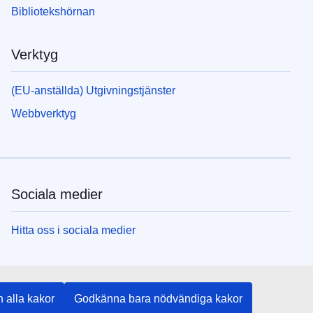
Bibliotekshörnan
Verktyg
(EU-anställda) Utgivningstjänster
Webbverktyg
Sociala medier
Hitta oss i sociala medier
EU:s institutioner och organ
 alla kakor
Godkänna bara nödvändiga kakor
Hitta alla EU-institutioner och EU-organ