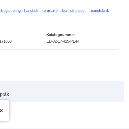
tregistrering
,
handbok
,
kemikalier
,
kemisk industri
,
nanoteknik
Katalognummer
/171850
ED-02-17-415-PL-N
språk