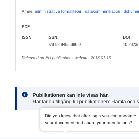
Ämne:
administrativa formaliteter
,
datakommunikation
,
dokumen
PDF
ISSN
ISBN
DOI
978-92-9495-886-0
10.2823
Released on EU publications website:
2018-01-16
Note:
Publikationen kan inte visas här.
Här får du tillgång till publikationen: Hämta och 
Did you know that after login you can annotate
your document and share your annotations?