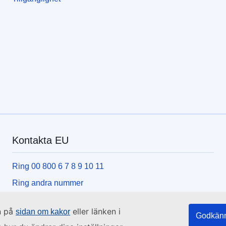
Kontakta EU
Ring 00 800 6 7 8 9 10 11
Ring andra nummer
Skriv till oss via kontaktformuläret
n på
eller länken i
sidan om kakor
Godkänn
Besök ett EU-centrum