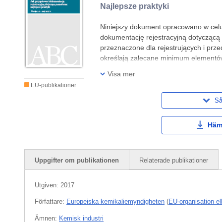
Najlepsze praktyki
Niniejszy dokument opracowano w celu
dokumentację rejestracyjną dotycząc
przeznaczone dla rejestrujących i przed
określają zalecane minimum elementów p
odnośnie do
Visa mer
EU-publikationer
Så
Häm
Uppgifter om publikationen
Relaterade publikationer
Utgiven:
2017
Författare:
Europeiska kemikaliemyndigheten
(
EU-organisation el
Ämnen:
Kemisk industri