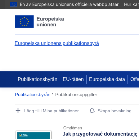
En av Europeiska unionens officiella webbplatser
Hur ka
Europeiska unionens publikationsbyrå
Publikationsbyrån
EU-rätten
Europeiska data
Off
Publikationsbyrån
Publikationsuppgifter
Publication Detail Actions Portlet
Lägg till i Mina publikationer
Skapa bevakning
Omdömen
Jak przygotować dokumentację 