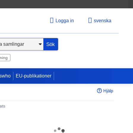
Logga in
svenska
Sök
ning
swho
EU-publikationer
Hjälp
ats