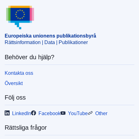
Europeiska unionens publikationsbyrå
Ämne:
allmän säkerhet
,
EU:s polisuppdrag
,
Ukraina
CELEX : 32018D1662
ELI :
dec/2018/1662/oj
Europeiska unionens publikationsbyrå
OJ : JOL_2018_278_R_0005
Rättsinformation | Data | Publikationer
IMMC : ST 12758 2018 INIT
Behöver du hjälp?
Kontakta oss
Översikt
Följ oss
LinkedIn
Facebook
YouTube
Other
Rättsliga frågor