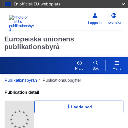
En officiell EU-webbplats
svenska
Logga in
Europeiska unionens
publikationsbyrå
Hjälp
Sök
Meny
Publikationsbyrån
Publikationsuppgifter
Publication Detail Actions Portlet
Publication detail
Ladda ned