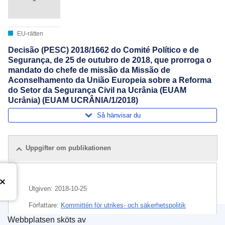
EU-rätten
Decisão (PESC) 2018/1662 do Comité Político e de
Segurança, de 25 de outubro de 2018, que prorroga o
mandato do chefe de missão da Missão de
Aconselhamento da União Europeia sobre a Reforma
do Setor da Segurança Civil na Ucrânia (EUAM
Ucrânia) (EUAM UCRÂNIA/1/2018)
Så hänvisar du
Uppgifter om publikationen
Utgiven:
2018-10-25
Författare:
Kommittén för utrikes- och säkerhetspolitik
(
Europeiska unionens råd
)
Webbplatsen sköts av