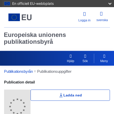
En officiell EU-webbplats
svenska
Logga in
Europeiska unionens
publikationsbyrå
Hjälp
Sök
Meny
Publikationsbyrån
Publikationsuppgifter
Publication Detail Actions Portlet
Publication detail
Ladda ned