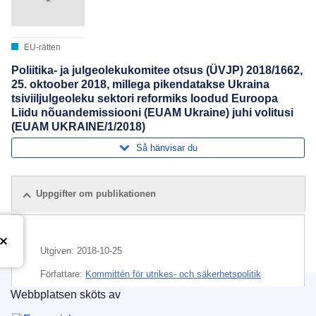
EU-rätten
Poliitika- ja julgeolekukomitee otsus (ÜVJP) 2018/1662,
25. oktoober 2018, millega pikendatakse Ukraina
tsiviiljulgeoleku sektori reformiks loodud Euroopa
Liidu nõuandemissiooni (EUAM Ukraine) juhi volitusi
(EUAM UKRAINE/1/2018)
Så hänvisar du
Uppgifter om publikationen
Utgiven:
2018-10-25
Författare:
Kommittén för utrikes- och säkerhetspolitik
(
Europeiska unionens råd
)
Webbplatsen sköts av
Europeiska unionens publikationsbyrå