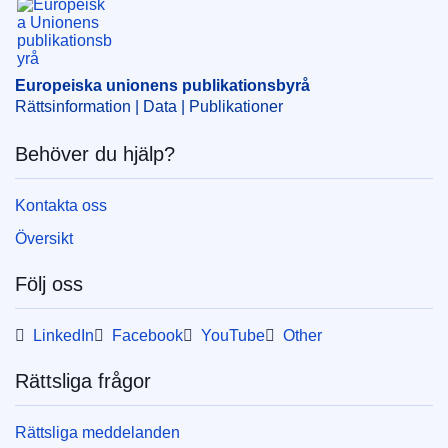
Ämne:
allmän säkerhet
,
EU:s polisuppdrag
,
Ukraina
CELEX : 32018D1662
ELI :
dec/2018/1662/oj
Europeiska unionens publikationsbyrå
Rättsinformation | Data | Publikationer
OJ : JOL_2018_278_R_0005
IMMC : ST 12758 2018 INIT
Behöver du hjälp?
Kontakta oss
Översikt
Följ oss
LinkedIn
Facebook
YouTube
Other
Rättsliga frågor
Rättsliga meddelanden