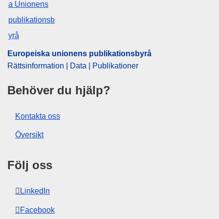
CELEX : 32024D2758
ELI :
dec/2024/2758/oj
OJ : L_202402758
IMMC : ST 13716 2024 INIT
Europeiska unionens publikationsbyrå
Rättsinformation | Data | Publikationer
pdfa2a
Behöver du hjälp?
Visa alla nummer i denna serie
Kontakta oss
Översikt
Följ oss
LinkedIn
Facebook