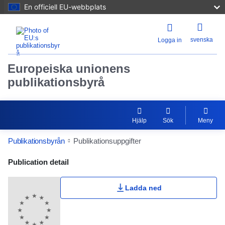
En officiell EU-webbplats
svenska
Logga in
Europeiska unionens
publikationsbyrå
Hjälp
Sök
Meny
Publikationsbyrån
Publikationsuppgifter
Publication Detail Actions Portlet
Publication detail
Ladda ned