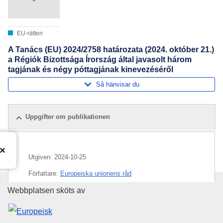
EU-rätten
A Tanács (EU) 2024/2758 határozata (2024. október 21.)
a Régiók Bizottsága Írország által javasolt három
tagjának és négy póttagjának kinevezéséről
Så hänvisar du
Uppgifter om publikationen
Utgiven:
2024-10-25
Författare:
Europeiska unionens råd
Europeiska unionens publikati
Webbplatsen sköts av
Ämne:
Irland
,
ledamot av Regionkommittén
,
utnämning
av ledamöter