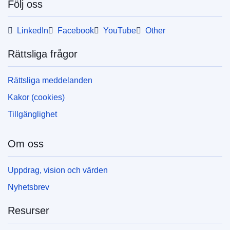
Följ oss
webbformat (PDF) och i formatet (PDF/X) för
bättre utskriftskvalitet. Mer information om hur
du skriver ut dina egna EU-publikationer finns i
LinkedIn
Facebook
YouTube
Other
avsnittet Vanliga frågor.
Rättsliga frågor
Rättsliga meddelanden
Kakor (cookies)
Tillgänglighet
Om oss
Uppdrag, vision och värden
Nyhetsbrev
Resurser