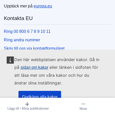
Upptäck mer på
europa.eu
Kontakta EU
Ring 00 800 6 7 8 9 10 11
Ring andra nummer
Skriv till oss via kontaktformuläret
Besök ett EU-centrum
Den här webbplatsen använder kakor. Gå in
på
eller länken i sidfoten för
sidan om kakor
Sociala medier
att läsa mer om våra kakor och hur du
ändrar dina inställningar.
Hitta oss i sociala medier
EU:s institutioner och organ
Godkänn alla kakor
Lägg till i Mina publikationer
Skapa bevakning
More
Godkänna bara nödvändiga kakor
Hitta alla EU-institutioner och EU-organ