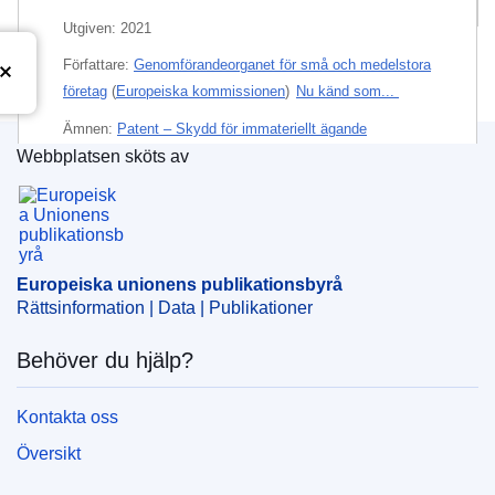
Utgiven:
2021
Författare:
Genomförandeorganet för små och medelstora
företag
(
Europeiska kommissionen
)
Nu känd som...
Ämnen:
Patent – Skydd för immateriellt ägande
Webbplatsen sköts av
Ämne:
forskning och utveckling
,
förtrolighet
,
Europeiska unionens publikationsbyrå
industrihemlighet
,
innovation
,
konkurrenskraft
,
patent
,
små och medelstora företag
,
upphovsrätt
Europeiska unionens publikationsbyrå
PDF
Rättsinformation | Data | Publikationer
Papper
Behöver du hjälp?
Released on EU publications website:
2021-07-26
Kontakta oss
Översikt
Den här publikationen finns för nedladdning i