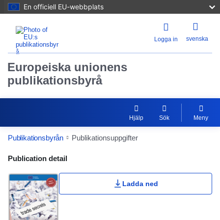
En officiell EU-webbplats
svenska
Logga in
Europeiska unionens
publikationsbyrå
Hjälp
Sök
Meny
Publikationsbyrån
Publikationsuppgifter
Publication Detail Actions Portlet
Publication detail
Omdömen
Ladda ned