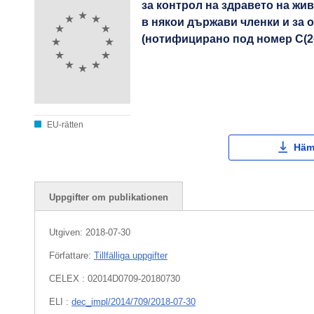
за контрол на здравето на жи
в някои държави членки и за 
(нотифицирано под номер С(201
EU-rätten
Häm
Uppgifter om publikationen
Utgiven:
2018-07-30
Författare:
Tillfälliga uppgifter
CELEX : 02014D0709-20180730
ELI :
dec_impl/2014/709/2018-07-30