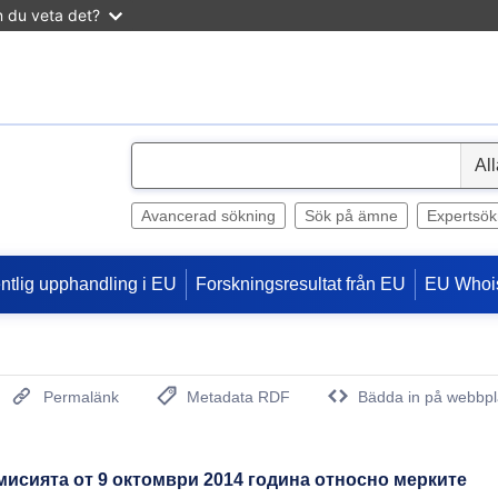
n du veta det?
S
e
l
Avancerad sökning
Sök på ämne
Expertsök
e
c
entlig upphandling i EU
Forskningsresultat från EU
EU Whoi
t
Permalänk
Metadata RDF
Bädda in på webbpl
(Öppnar nytt fönster)
исията от 9 октомври 2014 година относно мерките