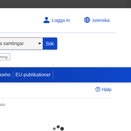
Logga in
svenska
Sök
ning
swho
EU-publikationer
Hjälp
ats