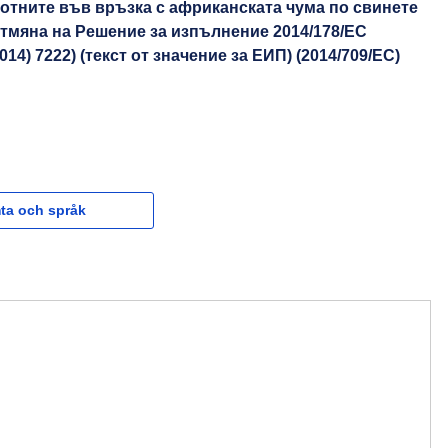
вотните във връзка с африканската чума по свинете
отмяна на Решение за изпълнение 2014/178/ЕС
4) 7222) (текст от значение за ЕИП) (2014/709/EC)
ta och språk