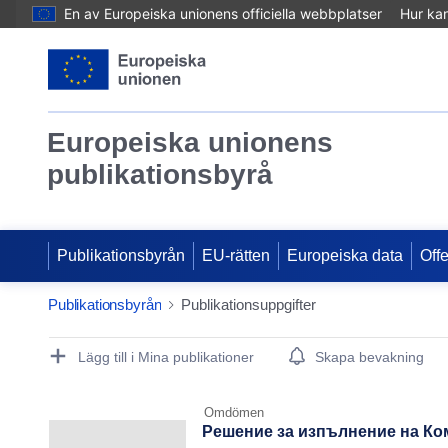
En av Europeiska unionens officiella webbplatser
Hur ka
Europeiska unionens
publikationsbyrå
Publikationsbyrån
EU-rätten
Europeiska data
Off
Publikationsbyrån
Publikationsuppgifter
Publication Detail Actions Portlet
Lägg till i Mina publikationer
Skapa bevakning
Omdömen
Решение за изпълнение на Ком