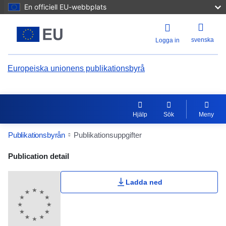
En officiell EU-webbplats
svenska
Logga in
Europeiska unionens publikationsbyrå
Hjälp
Sök
Meny
Publikationsbyrån
Publikationsuppgifter
Publication Detail Actions Portlet
Publication detail
Ladda ned