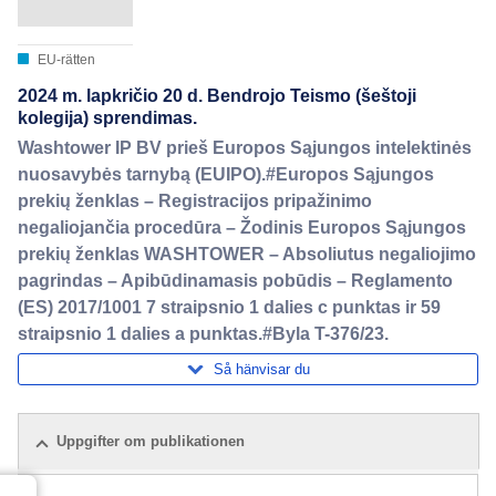
EU-rätten
2024 m. lapkričio 20 d. Bendrojo Teismo (šeštoji
kolegija) sprendimas.
Washtower IP BV prieš Europos Sąjungos intelektinės
nuosavybės tarnybą (EUIPO).#Europos Sąjungos
prekių ženklas – Registracijos pripažinimo
negaliojančia procedūra – Žodinis Europos Sąjungos
prekių ženklas WASHTOWER – Absoliutus negaliojimo
pagrindas – Apibūdinamasis pobūdis – Reglamento
(ES) 2017/1001 7 straipsnio 1 dalies c punktas ir 59
straipsnio 1 dalies a punktas.#Byla T-376/23.
Så hänvisar du
Uppgifter om publikationen