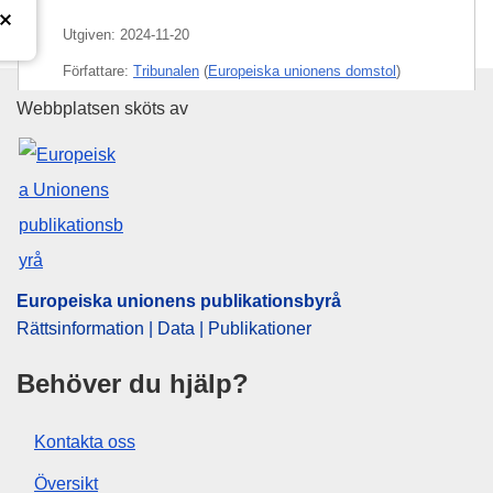
Utgiven:
2024-11-20
Författare:
Tribunalen
(
Europeiska unionens domstol
)
Europeiska unionens publikati
Webbplatsen sköts av
CELEX : 62023TJ0376
ECLI : ECLI:EU:T:2024:849
Europeiska unionens publikationsbyrå
Rättsinformation | Data | Publikationer
Behöver du hjälp?
Kontakta oss
Översikt