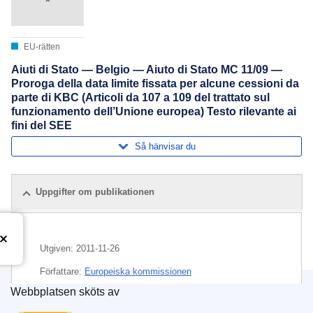
EU-rätten
Aiuti di Stato — Belgio — Aiuto di Stato MC 11/09 —
Proroga della data limite fissata per alcune cessioni da
parte di KBC (Articoli da 107 a 109 del trattato sul
funzionamento dell’Unione europea) Testo rilevante ai
fini del SEE
Så hänvisar du
Uppgifter om publikationen
Utgiven:
2011-11-26
Författare:
Europeiska kommissionen
Webbplatsen sköts av
Ämne:
bankverksamhet
,
Belgien
,
kontroll av statligt
Europeiska unionens publikationsbyrå