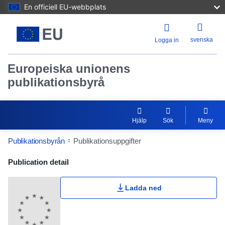
En officiell EU-webbplats
svenska
Logga in
Europeiska unionens
publikationsbyrå
Hjälp
Sök
Meny
Publikationsbyrån
Publikationsuppgifter
Publication Detail Actions Portlet
Publication detail
Ladda ned