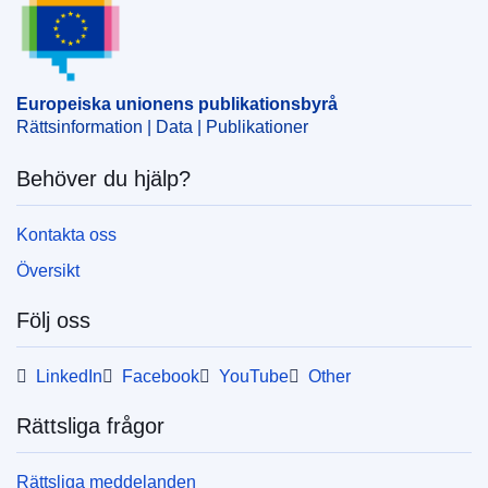
stöd
,
statligt stöd
CELEX : 52011XC1126(04)
OJ : JOC_2011_346_R_0009_01
Europeiska unionens publikationsbyrå
Rättsinformation | Data | Publikationer
Behöver du hjälp?
Kontakta oss
Översikt
Följ oss
LinkedIn
Facebook
YouTube
Other
Rättsliga frågor
Rättsliga meddelanden