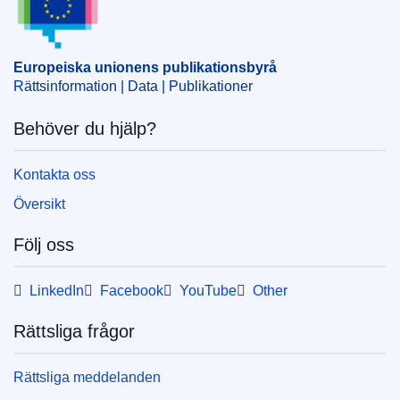
CELEX : 31991L0684
ELI :
dir/1991/684/oj
Europeiska unionens publikationsbyrå
OJ : JOL_1991_376_R_0038_011
Rättsinformation | Data | Publikationer
Behöver du hjälp?
Kontakta oss
Översikt
Följ oss
LinkedIn
Facebook
YouTube
Other
Rättsliga frågor
Rättsliga meddelanden