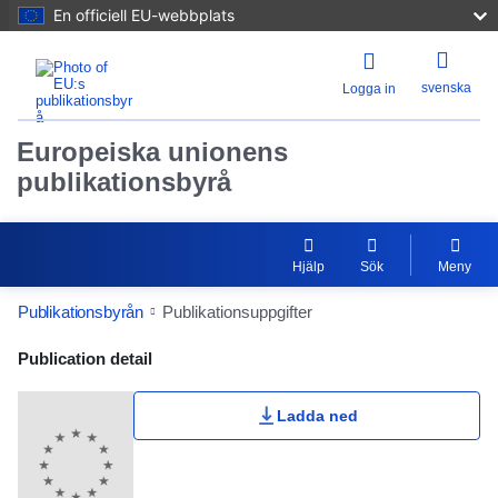
En officiell EU-webbplats
svenska
Logga in
Europeiska unionens
publikationsbyrå
Hjälp
Sök
Meny
Publikationsbyrån
Publikationsuppgifter
Publication Detail Actions Portlet
Publication detail
Ladda ned