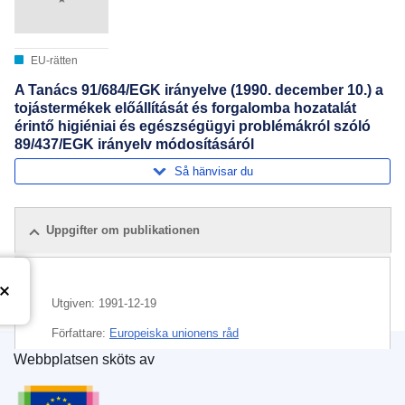
EU-rätten
A Tanács 91/684/EGK irányelve (1990. december 10.) a
tojástermékek előállítását és forgalomba hozatalát
érintő higiéniai és egészségügyi problémákról szóló
89/437/EGK irányelv módosításáról
Så hänvisar du
Uppgifter om publikationen
Utgiven:
1991-12-19
Författare:
Europeiska unionens råd
Webbplatsen sköts av
Ämne:
handelsnorm
,
hälsolagstiftning
,
Europeiska unionens publikationsbyrå
jordbruksproduktion
,
livsmedelstillsyn
,
äggprodukt