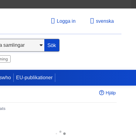
Logga in
svenska
Sök
ning
swho
EU-publikationer
Hjälp
ats