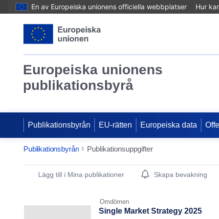
En av Europeiska unionens officiella webbplatser
Hur ka
Europeiska unionens
publikationsbyrå
Publikationsbyrån
EU-rätten
Europeiska data
Off
Publikationsbyrån
Publikationsuppgifter
Publication Detail Actions Portlet
Lägg till i Mina publikationer
Skapa bevakning
Omdömen
Single Market Strategy 2025