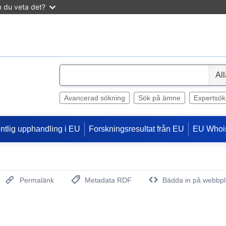
n du veta det?
S
e
l
Avancerad sökning
Sök på ämne
Expertsök
e
c
entlig upphandling i EU
Forskningsresultat från EU
EU Whoi
t
Permalänk
Metadata RDF
Bädda in på webbpl
(Öppnar nytt fönster)