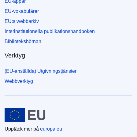
EU-appar
EU-vokabulärer
EU:s webbarkiv
Interinstitutionella publikationshandboken
Bibliotekshörnan
Verktyg
(EU-anställda) Utgivningstjänster
Webbverktyg
Europeiska unionen
Upptäck mer på
europa.eu