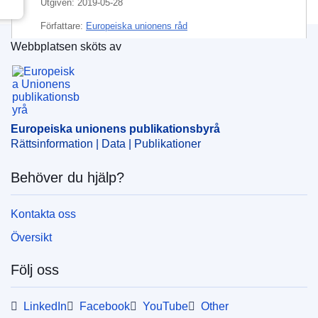
Utgiven:
2019-05-28
Författare:
Europeiska unionens råd
Webbplatsen sköts av
IMMC : ST 8732 2019 INIT
Europeiska unionens publikationsbyrå
Europeiska unionens publikationsbyrå
Rättsinformation | Data | Publikationer
Behöver du hjälp?
Kontakta oss
Översikt
Följ oss
LinkedIn
Facebook
YouTube
Other