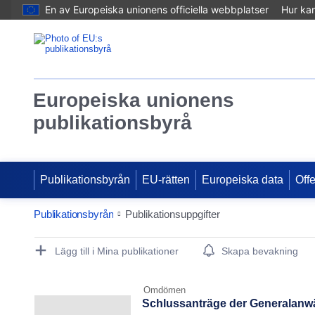
En av Europeiska unionens officiella webbplatser
Hur ka
Europeiska unionens
publikationsbyrå
Publikationsbyrån
EU-rätten
Europeiska data
Off
Publikationsbyrån
Publikationsuppgifter
Publication Detail Actions Portlet
Lägg till i Mina publikationer
Skapa bevakning
Omdömen
Schlussanträge der Generalanwä