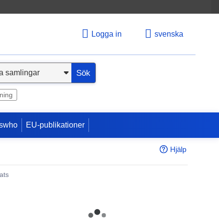
Logga in
svenska
Sök
ning
swho
EU-publikationer
Hjälp
ats