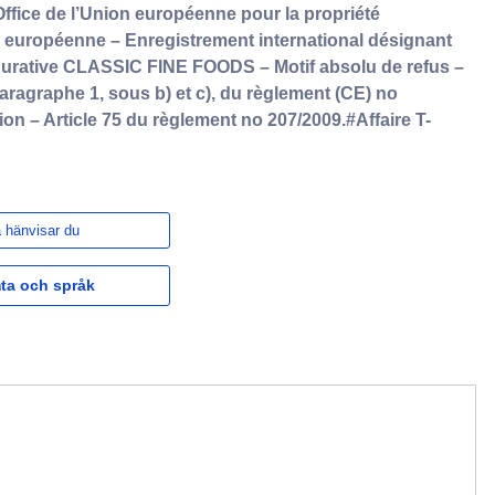
ffice de l’Union européenne pour la propriété
on européenne – Enregistrement international désignant
gurative CLASSIC FINE FOODS – Motif absolu de refus –
 paragraphe 1, sous b) et c), du règlement (CE) no
ion – Article 75 du règlement no 207/2009.#Affaire T-
 hänvisar du
ta och språk