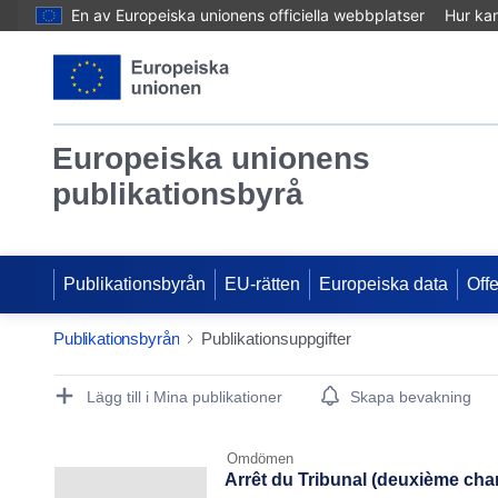
En av Europeiska unionens officiella webbplatser
Hur ka
Europeiska unionens
publikationsbyrå
Publikationsbyrån
EU-rätten
Europeiska data
Off
Publikationsbyrån
Publikationsuppgifter
Publication Detail Actions Portlet
Lägg till i Mina publikationer
Skapa bevakning
Omdömen
Arrêt du Tribunal (deuxième cham