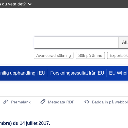
n du veta det?
S
e
l
Avancerad sökning
Sök på ämne
Expertsök
e
c
entlig upphandling i EU
Forskningsresultat från EU
EU Whoi
t
Permalänk
Metadata RDF
Bädda in på webbpl
(Öppnar nytt fönster)
bre) du 14 juillet 2017.