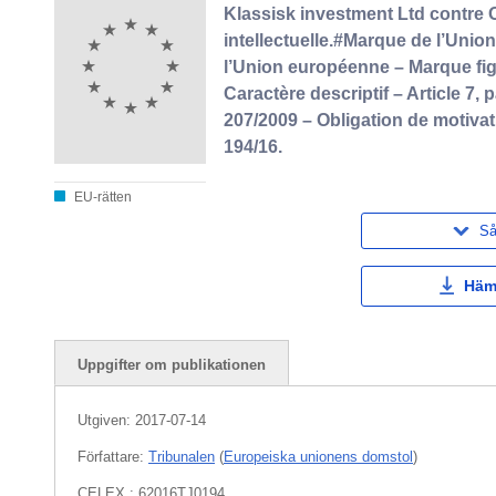
Klassisk investment Ltd contre O
intellectuelle.#Marque de l’Uni
l’Union européenne – Marque fi
Caractère descriptif – Article 7,
207/2009 – Obligation de motivat
194/16.
EU-rätten
Så
Häm
Uppgifter om publikationen
Utgiven:
2017-07-14
Författare:
Tribunalen
(
Europeiska unionens domstol
)
CELEX : 62016TJ0194