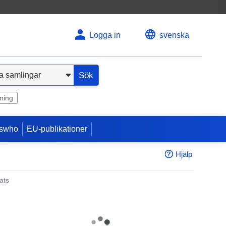
Logga in
svenska
Sök
ning
swho
EU-publikationer
Hjälp
ats