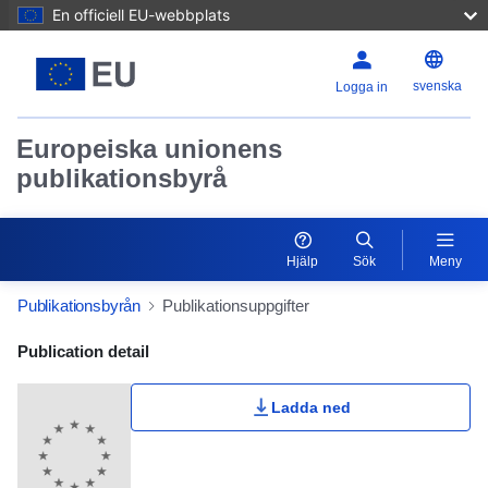
En officiell EU-webbplats
svenska
Logga in
Europeiska unionens
publikationsbyrå
Hjälp
Sök
Meny
Publikationsbyrån
Publikationsuppgifter
Publication Detail Actions Portlet
Publication detail
Ladda ned