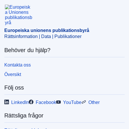
tjänster och kapitalmarknadsunionen
(
Europeiska
Europeiska unionens publikationsbyrå
kommissionen
)
Ämne:
ekonomiska sanktioner
,
fysisk person
,
internationella sanktioner
,
restriktiv åtgärd (EU)
,
Europeiska unionens publikationsbyrå
terrorism
Rättsinformation | Data | Publikationer
CELEX : 32025R1277
Behöver du hjälp?
ELI :
reg_impl/2025/1277/oj
OJ : L_202501277
Kontakta oss
IMMC : C(2025)4320/4179928
Översikt
Följ oss
pdfa2a
Visa alla nummer i denna serie
LinkedIn
Facebook
YouTube
Other
Rättsliga frågor