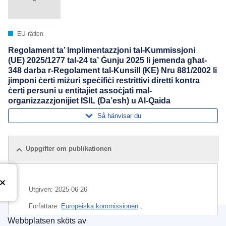
EU-rätten
Regolament ta’ Implimentazzjoni tal-Kummissjoni
(UE) 2025/1277 tal-24 ta’ Ġunju 2025 li jemenda għat-
348 darba r-Regolament tal-Kunsill (KE) Nru 881/2002 li
jimponi ċerti miżuri speċifiċi restrittivi diretti kontra
ċerti persuni u entitajiet assoċjati mal-
organizzazzjonijiet ISIL (Da’esh) u Al-Qaida
Så hänvisar du
Uppgifter om publikationen
Utgiven:
2025-06-26
Författare:
Europeiska kommissionen
,
Generaldirektoratet för finansiell stabilitet, finansiella
Webbplatsen sköts av