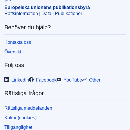
företagssammanslagning
,
mätutrustning
,
programvara
,
Europeiska unionens publikationsbyrå
rådgivning och konsultverksamhet
,
tillhandahållande av
Rättsinformation | Data | Publikationer
tjänster
,
vattenanalys
Behöver du hjälp?
CELEX : 52025M11751(01)
ELI :
C/2025/2758/oj
Kontakta oss
OJ : C_202502758
Översikt
IMMC : PUB(2025)503/4098648
Följ oss
pdfa2a
LinkedIn
Facebook
YouTube
Other
Visa alla nummer i denna serie
Rättsliga frågor
Rättsliga meddelanden
Kakor (cookies)
Tillgänglighet