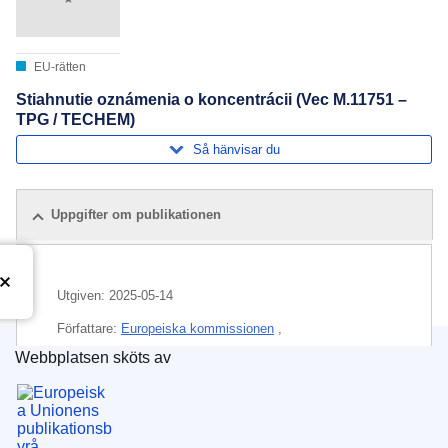
EU-rätten
Stiahnutie oznámenia o koncentrácii (Vec M.11751 –
TPG / TECHEM)
Så hänvisar du
Uppgifter om publikationen
Utgiven:
2025-05-14
Författare:
Europeiska kommissionen
,
Generaldirektoratet för konkurrens
(
Europeiska
Webbplatsen sköts av
kommissionen
)
Europeiska unionens publikationsbyrå
Ämne:
ekonomisk koncentration
,
informationssystem
,
informationsteknik
,
investmentbolag
,
kontroll av