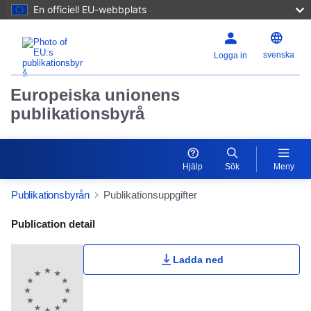
En officiell EU-webbplats
svenska
Logga in
Europeiska unionens
publikationsbyrå
Hjälp
Sök
Meny
Publikationsbyrån
Publikationsuppgifter
Publication Detail Actions Portlet
Publication detail
Ladda ned