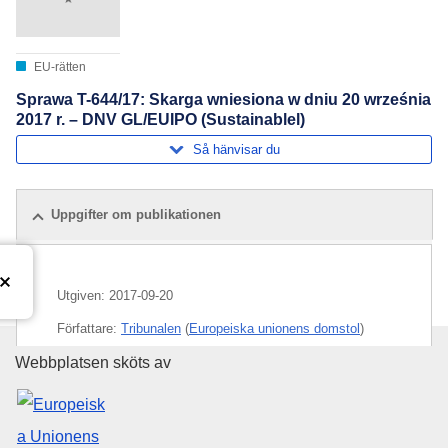
EU-rätten
Sprawa T-644/17: Skarga wniesiona w dniu 20 września
2017 r. – DNV GL/EUIPO (Sustainablel)
Så hänvisar du
Uppgifter om publikationen
Utgiven:
2017-09-20
Författare:
Tribunalen
(
Europeiska unionens domstol
)
Europeiska unionens publikati
Webbplatsen sköts av
Ämne:
EU-varumärke
,
miljöskydd
,
programvara
,
registrerat varumärke
,
rådgivning och konsultverksamhet
,
varumärkesrätt