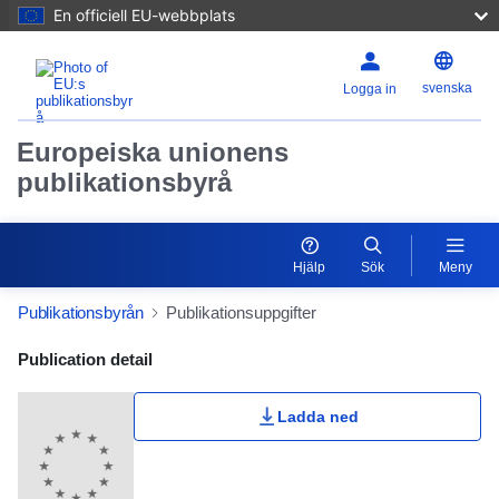
En officiell EU-webbplats
svenska
Logga in
Europeiska unionens
publikationsbyrå
Hjälp
Sök
Meny
Publikationsbyrån
Publikationsuppgifter
Publication Detail Actions Portlet
Publication detail
Ladda ned