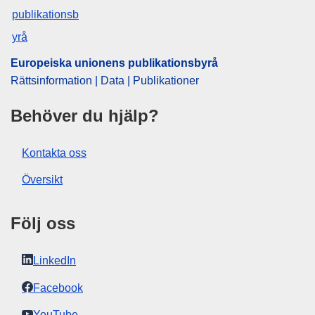
CELEX : 62017TN0644
OJ : JOC_2017_374_R_0073
IMMC : REQ-T-0644-2017
Europeiska unionens publikationsbyrå
Rättsinformation | Data | Publikationer
Behöver du hjälp?
Kontakta oss
Översikt
Följ oss
LinkedIn
Facebook
YouTube