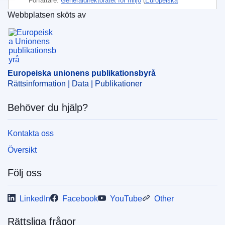
Författare:
Generaldirektoratet för miljö
(
Europeiska
kommissionen
)
,
Europeiska kommissionen
Webbplatsen sköts av
Europeiska unionens publikationsbyrå
Ämne:
bly
,
elektronisk komponent
,
farligt ämne
,
försäljningstillstånd
,
handelsnorm
,
metallisering
,
teknologisk förändring
,
vetenskapligt framsteg
Europeiska unionens publikationsbyrå
CELEX : 32019L0176
Rättsinformation | Data | Publikationer
ELI :
dir_del/2019/176/oj
Behöver du hjälp?
OJ : JOL_2019_033_R_0009
IMMC : C(2018)7523/987973
Kontakta oss
Översikt
Följ oss
LinkedIn
Facebook
YouTube
Other
Rättsliga frågor