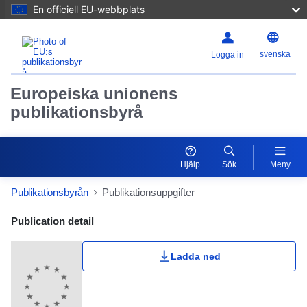
En officiell EU-webbplats
svenska
Logga in
Europeiska unionens
publikationsbyrå
Hjälp
Sök
Meny
Publikationsbyrån
Publikationsuppgifter
Publication Detail Actions Portlet
Publication detail
Ladda ned