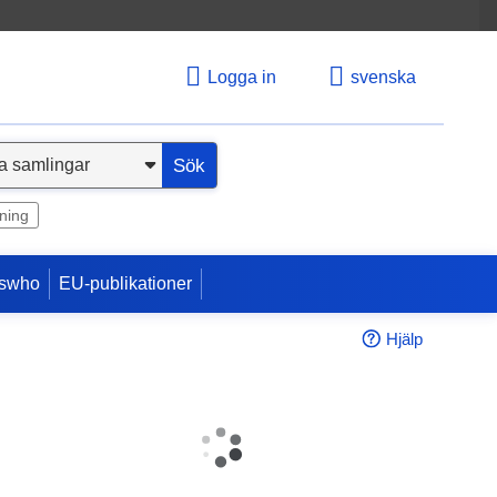
Logga in
svenska
Sök
ning
swho
EU-publikationer
Hjälp