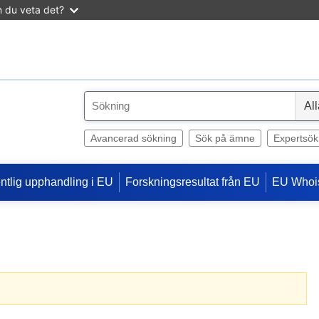
n du veta det?
S
e
l
Avancerad sökning
Sök på ämne
Expertsök
e
c
entlig upphandling i EU
Forskningsresultat från EU
EU Whoi
t