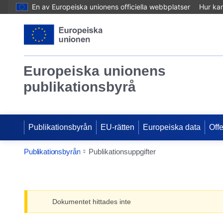
En av Europeiska unionens officiella webbplatser
Hur ka
Europeiska unionens
publikationsbyrå
Publikationsbyrån
EU-rätten
Europeiska data
Off
Publikationsbyrån
Publikationsuppgifter
Dokumentet hittades inte