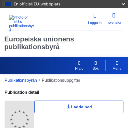
En officiell EU-webbplats
svenska
Logga in
Europeiska unionens
publikationsbyrå
Hjälp
Sök
Meny
Publikationsbyrån
Publikationsuppgifter
Publication Detail Actions Portlet
Publication detail
Ladda ned