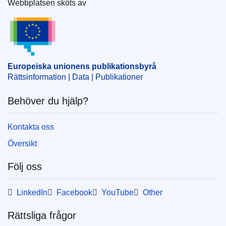
Webbplatsen sköts av
IMMC : ST 8412 2022 ADD 1
Europeiska unionens publikationsbyrå
Europeiska unionens publikationsbyrå
Rättsinformation | Data | Publikationer
Behöver du hjälp?
Kontakta oss
Översikt
Följ oss
LinkedIn
Facebook
YouTube
Other
Rättsliga frågor