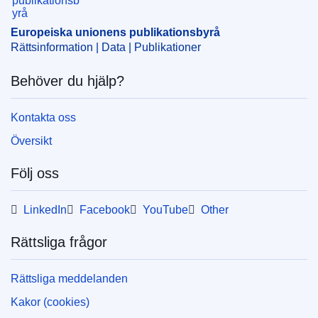
CELEX : 32025D02806
ELI :
C/2025/2806/oj
Europeiska unionens publikationsbyrå
Rättsinformation | Data | Publikationer
OJ : C_202502806
IMMC : ST 7725 2025 INIT
Behöver du hjälp?
pdfa2a
Kontakta oss
Visa alla nummer i denna serie
Översikt
Följ oss
LinkedIn
Facebook
YouTube
Other
Rättsliga frågor
Rättsliga meddelanden
Kakor (cookies)