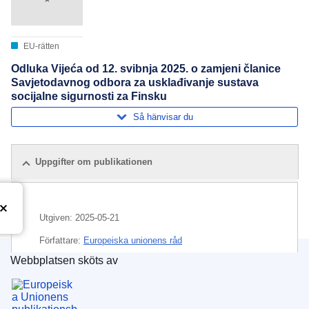
EU-rätten
Odluka Vijeća od 12. svibnja 2025. o zamjeni članice
Savjetodavnog odbora za usklađivanje sustava
socijalne sigurnosti za Finsku
Så hänvisar du
Uppgifter om publikationen
Utgiven:
2025-05-21
Författare:
Europeiska unionens råd
Webbplatsen sköts av
Ämne:
Finland
,
rådgivande kommitté (EU)
,
social
Europeiska unionens publikationsbyrå
trygghet
,
utnämning av ledamöter