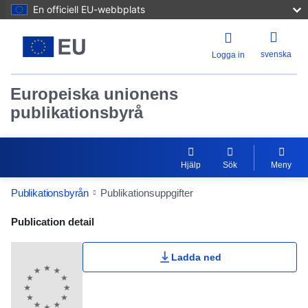
En officiell EU-webbplats
svenska
Logga in
Europeiska unionens
publikationsbyrå
Hjälp
Sök
Meny
Publikationsbyrån
Publikationsuppgifter
Publication Detail Actions Portlet
Publication detail
Ladda ned