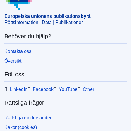
ändringsbudget
CELEX : 32023B0131(28)
Europeiska unionens publikationsbyrå
Rättsinformation | Data | Publikationer
OJ : JOC_2023_038_R_0028
IMMC : 30-EACEA-AB2-2022-XML
Behöver du hjälp?
Kontakta oss
Översikt
Följ oss
LinkedIn
Facebook
YouTube
Other
Rättsliga frågor
Rättsliga meddelanden
Kakor (cookies)