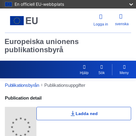
En officiell EU-webbplats
svenska
Logga in
Europeiska unionens
publikationsbyrå
Hjälp
Sök
Meny
Publikationsbyrån
Publikationsuppgifter
Publication Detail Actions Portlet
Publication detail
Ladda ned