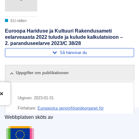
EU-rätten
Euroopa Hariduse ja Kultuuri Rakendusameti
eelarveaasta 2022 tulude ja kulude kalkulatsioon –
2. paranduseelarve 2023/C 38/28
Så hänvisar du
Uppgifter om publikationen
Utgiven:
2023-01-31
Författare:
Europeiska genomförandeorganet för
utbildning och kultur
(
Europeiska kommissionen
)
Webbplatsen sköts av
Europeiska unionens publikationsbyrå
Ämne:
budgetmedel
,
budgetår
,
EU-utgift
,
EU:s
allmänna budget
,
offentliggörande av räkenskaper
,