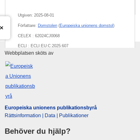
Paket
Utgiven:
2025-08-01
Författare:
Domstolen
(
Europeiska unionens domstol
)
CELEX : 62024CJ0068
ECLI : ECLI:EU:C:2025:607
Europeiska unionens publikati
Webbplatsen sköts av
Europeiska unionens publikationsbyrå
Rättsinformation | Data | Publikationer
Behöver du hjälp?