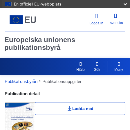
En officiell EU-webbplats
svenska
Logga in
Europeiska unionens
publikationsbyrå
Hjälp
Sök
Meny
Publikationsbyrån
Publikationsuppgifter
Publication Detail Actions Portlet
Publication detail
Ladda ned