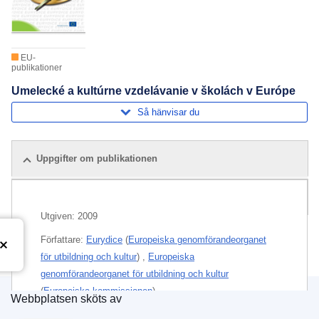
EU-
publikationer
Umelecké a kultúrne vzdelávanie v školách v Európe
Så hänvisar du
Uppgifter om publikationen
Relaterade publikationer
Utgiven:
2009
Författare:
Eurydice
(
Europeiska genomförandeorganet
för utbildning och kultur
)
,
Europeiska
genomförandeorganet för utbildning och kultur
(
Europeiska kommissionen
)
Webbplatsen sköts av
Europeiska unionens publikationsbyrå
Ämnen:
Utbildningspolitik
,
Utbildning
,
Kultur