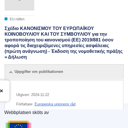
EU-rätten
Σχέδιο ΚΑΝΟΝΙΣΜΟΥ ΤΟΥ ΕΥΡΩΠΑΪΚΟΥ
ΚΟΙΝΟΒΟΥΛΙΟΥ ΚΑΙ ΤΟΥ ΣΥΜΒΟΥΛΙΟΥ για την
τροποποίηση του κανονισμού (ΕΕ) 2019/881 όσον
αφορά τις διαχειριζόμενες υπηρεσίες ασφάλειας
(πρώτη ανάγνωση) - Έκδοση της νομοθετικής πράξης
= Δήλωση
Uppgifter om publikationen
Utgiven:
2024-11-22
Författare:
Europeiska unionens råd
Webbplatsen sköts av
IMMC : ST 15878 2024 ADD 1
Europeiska unionens publikationsbyrå