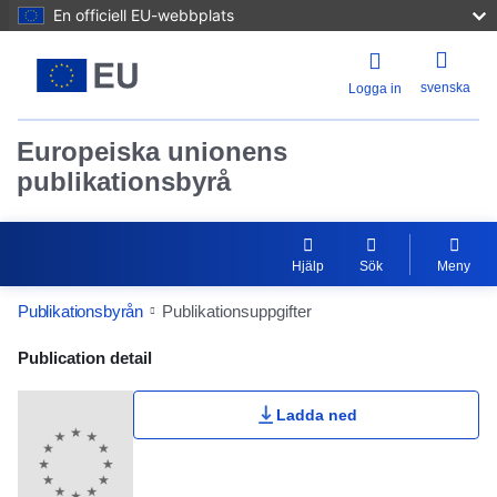
En officiell EU-webbplats
svenska
Logga in
Europeiska unionens
publikationsbyrå
Hjälp
Sök
Meny
Publikationsbyrån
Publikationsuppgifter
Publication Detail Actions Portlet
Publication detail
Ladda ned