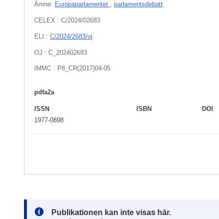
Ämne:
Europaparlamentet
,
parlamentsdebatt
CELEX : C/2024/02683
ELI :
C/2024/2683/oj
OJ : C_202402683
IMMC : P8_CR(2017)04-05
pdfa2a
ISSN
ISBN
DOI
1977-0898
Note:
Publikationen kan inte visas här.