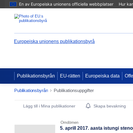
En av Europeiska unionens officiella webbplatser
Hur ka
Europeiska unionens publikationsbyrå
Publikationsbyrån
EU-rätten
Europeiska data
Off
Publikationsbyrån
Publikationsuppgifter
Publication Detail Actions Portlet
Lägg till i Mina publikationer
Skapa bevakning
Omdömen
5. aprill 2017. aasta istungi st