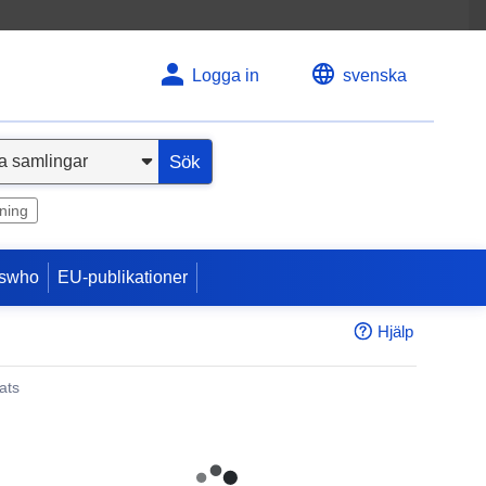
Logga in
svenska
Sök
ning
swho
EU-publikationer
Hjälp
ats