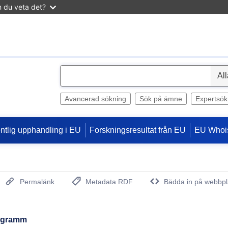
n du veta det?
S
e
l
Avancerad sökning
Sök på ämne
Expertsök
e
c
entlig upphandling i EU
Forskningsresultat från EU
EU Whoi
t
Permalänk
Metadata RDF
Bädda in på webbpl
(Öppnar nytt fönster)
enogramm