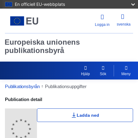
En officiell EU-webbplats
svenska
Logga in
Europeiska unionens
publikationsbyrå
Hjälp
Sök
Meny
Publikationsbyrån
Publikationsuppgifter
Publication Detail Actions Portlet
Publication detail
Ladda ned