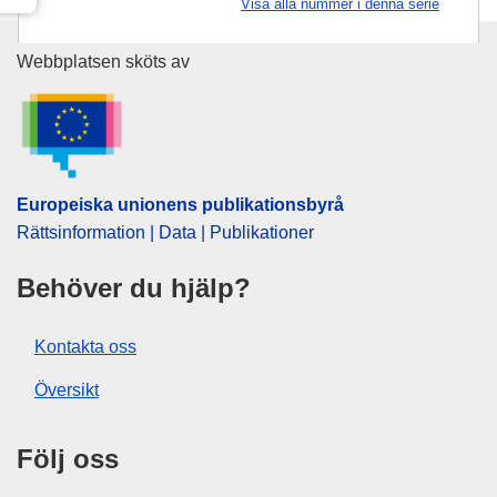
Visa alla nummer i denna serie
Europeiska unionens publikati
Webbplatsen sköts av
Europeiska unionens publikationsbyrå
Rättsinformation | Data | Publikationer
Behöver du hjälp?
Kontakta oss
Översikt
Följ oss