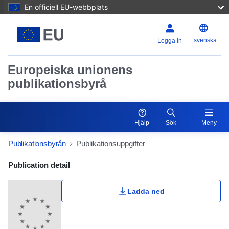
En officiell EU-webbplats
svenska
Logga in
Europeiska unionens
publikationsbyrå
Hjälp
Sök
Meny
Publikationsbyrån
Publikationsuppgifter
Publication Detail Actions Portlet
Publication detail
Ladda ned