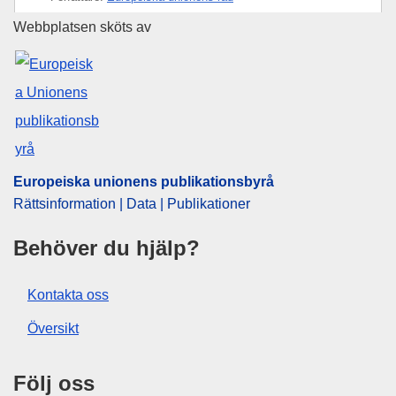
Europeiska unionens publikati
Webbplatsen sköts av
IMMC : ST 8809 2025 ADD 1
Europeiska unionens publikationsbyrå
Rättsinformation | Data | Publikationer
Behöver du hjälp?
Kontakta oss
Översikt
Följ oss