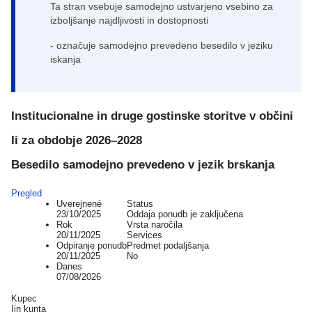
Ta stran vsebuje samodejno ustvarjeno vsebino za
izboljšanje najdljivosti in dostopnosti
- označuje samodejno prevedeno besedilo v jeziku
iskanja
Institucionalne in druge gostinske storitve v občini
Ii za obdobje 2026–2028
Besedilo samodejno prevedeno v jezik brskanja
Pregled
Uverejnené
Status
23/10/2025
Oddaja ponudb je zaključena
Rok
Vrsta naročila
20/11/2025
Services
Odpiranje ponudb
Predmet podaljšanja
20/11/2025
No
Danes
07/08/2026
Kupec
Iin kunta