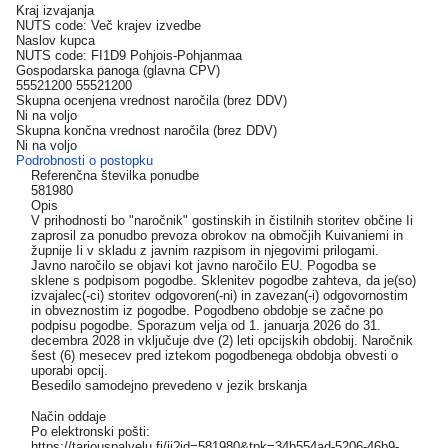
Kraj izvajanja
NUTS code: Več krajev izvedbe
Naslov kupca
NUTS code: FI1D9 Pohjois-Pohjanmaa
Gospodarska panoga (glavna CPV)
55521200 55521200
Skupna ocenjena vrednost naročila (brez DDV)
Ni na voljo
Skupna končna vrednost naročila (brez DDV)
Ni na voljo
Podrobnosti o postopku
Referenčna številka ponudbe
581980
Opis
V prihodnosti bo "naročnik" gostinskih in čistilnih storitev občine Ii
zaprosil za ponudbo prevoza obrokov na območjih Kuivaniemi in
župnije Ii v skladu z javnim razpisom in njegovimi prilogami.
Javno naročilo se objavi kot javno naročilo EU. Pogodba se
sklene s podpisom pogodbe. Sklenitev pogodbe zahteva, da je(so)
izvajalec(-ci) storitev odgovoren(-ni) in zavezan(-i) odgovornostim
in obveznostim iz pogodbe. Pogodbeno obdobje se začne po
podpisu pogodbe. Sporazum velja od 1. januarja 2026 do 31.
decembra 2028 in vključuje dve (2) leti opcijskih obdobij. Naročnik
šest (6) mesecev pred iztekom pogodbenega obdobja obvesti o
uporabi opcij.
Besedilo samodejno prevedeno v jezik brskanja
Način oddaje
Po elektronski pošti:
https://tarjouspalvelu.fi/ii?id=581980&tpk=34b554ad-5206-46b9-