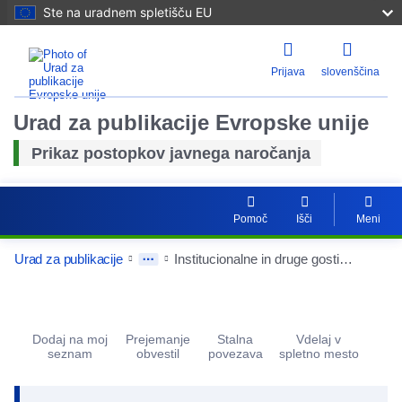
Ste na uradnem spletišču EU
Prijava
slovenščina
Urad za publikacije Evropske unije
Prikaz postopkov javnega naročanja
Pomoč
Išči
Meni
Urad za publikacije
Institucionalne in druge gostinske storitve v občini Ii za obdobje 2026–2028
Procurement Detail Actions Portlet
Dodaj na moj
Prejemanje
Stalna
Vdelaj v
seznam
obvestil
povezava
spletno mesto