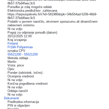
8b57-37bd4faec3c5
Ponudbo je zdaj mogoče oddati.
Elektronska predložitev: zahtevana
https://tarjouspalvelu.fi/ii?id=581980&tpk=34b554ad-5206-46b9-
8b57-37bd4faec3c5
Podatki o javnem naročilu, okvirnem sporazumu ali dinamičnem
nabavnem sistemu
Ni na voljo
Pogoji za odpiranje ponudb (datum)
20/11/2025 12:00
Kraj izvajanja
Finland
FI19A Pohjanmaa
oznaka CPV
55521200 - 55521200
Metoda oddaje
Merilo:
Vrsta: price
Opis:
Ponder (odstotek, točno) :
Ocenjena vrednost
Ni na voljo
Končna pogodbena vrednost
Ni na voljo
Oddaja naročil
Ni na voljo
Dokumenti
Predhodna informacija
PIN ni objavljen