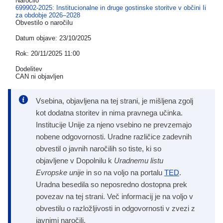
Naročilo
699902-2025: Institucionalne in druge gostinske storitve v občini Ii
za obdobje 2026–2028
Obvestilo o naročilu
Datum objave:
23/10/2025
Rok:
20/11/2025 11:00
Dodelitev
CAN ni objavljen
Vsebina, objavljena na tej strani, je mišljena zgolj
kot dodatna storitev in nima pravnega učinka.
Institucije Unije za njeno vsebino ne prevzemajo
nobene odgovornosti. Uradne različice zadevnih
obvestil o javnih naročilih so tiste, ki so
objavljene v Dopolnilu k
Uradnemu listu
Evropske unije
in so na voljo na portalu
TED
.
Uradna besedila so neposredno dostopna prek
povezav na tej strani. Več informacij je na voljo v
obvestilu o razložljivosti in odgovornosti v zvezi z
javnimi naročili.