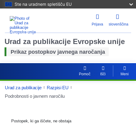
Ste na uradnem spletišču EU
Prijava
slovenščina
Urad za publikacije Evropske unije
Prikaz postopkov javnega naročanja
Pomoč
Išči
Meni
Urad za publikacije
Razpisi EU
Podrobnosti o javnem naročilu
Postopek, ki ga iščete, ne obstaja