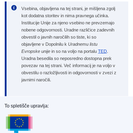
Vsebina, objavljena na tej strani, je mišljena zgolj
kot dodatna storitev in nima pravnega učinka.
Institucije Unije za njeno vsebino ne prevzemajo
nobene odgovornosti. Uradne različice zadevnih
obvestil o javnih naročilih so tiste, ki so
objavljene v Dopolnilu k
Uradnemu listu
Evropske unije
in so na voljo na portalu
TED
.
Uradna besedila so neposredno dostopna prek
povezav na tej strani. Več informacij je na voljo v
obvestilu o razložljivosti in odgovornosti v zvezi z
javnimi naročili.
To spletišče upravlja:
Urad za publikacije Evropske unije